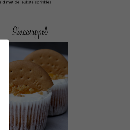
ld met de leukste sprinkles.
Sinaasappel