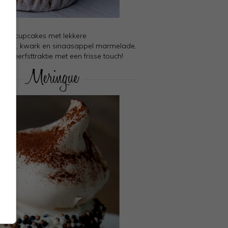
lijke cupcakes met lekkere
odem, kwark en sinaasappel marmelade,
kere herfsttraktie met een frisse touch!
Meringue