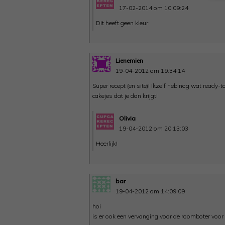
17-02-2014 om 10:09:24
Dit heeft geen kleur.
Lienemien
19-04-2012 om 19:34:14
Super recept (en site)! Ikzelf heb nog wat ready-t
cakejes dat je dan krijgt!
Olivia
19-04-2012 om 20:13:03
Heerlijk!
bar
19-04-2012 om 14:09:09
hoi
is er ook een vervanging voor de roomboter voor 