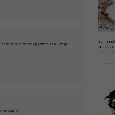
Yunmmie! 
o-drink Mojito in het beslag gedaan, zo'n luchtige
crunchy m
deze heer
in de topping?