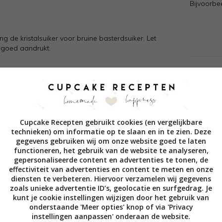
Bijvoorbee
g de kristalsuiker voor bruine basterdsuiker. Let
r goed aandrukt.
n bij elkaar in in een steelpan. Verwarm het
r zodat het licht inkookt. Blijf roeren. Verwijder
koelen. Smeer het mengsel op de cupcakes.
Cupcake Recepten gebruikt cookies (en vergelijkbare
technieken) om informatie op te slaan en in te zien. Deze
gegevens gebruiken wij om onze website goed te laten
de boter tot een smeuïg geheel. Meng dan
functioneren, het gebruik van de website te analyseren,
r mengsel mooi luchtig beslag. Voeg rum en
gepersonaliseerde content en advertenties te tonen, de
Zet de topping even in de koelkast om goed op
effectiviteit van advertenties en content te meten en onze
diensten te verbeteren. Hiervoor verzamelen wij gegevens
zoals unieke advertentie ID’s, geolocatie en surfgedrag. Je
kunt je cookie instellingen wijzigen door het gebruik van
onderstaande 'Meer opties' knop of via 'Privacy
instellingen aanpassen' onderaan de website.
 op de cakejes of gebruik een spuitzak. Garneer