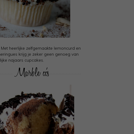
Met heerlijke zelfgemaakte lemoncurd en
eringues krijg je zeker geen genoeg van
lijke najaars cupcakes.
Marble cc's