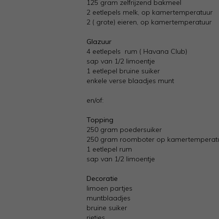
125 gram zelfrijzend bakmeel
2 eetlepels melk, op kamertemperatuur
2 ( grote) eieren, op kamertemperatuur
Glazuur
4 eetlepels rum ( Havana Club)
sap van 1/2 limoentje
1 eetlepel bruine suiker
enkele verse blaadjes munt
en/of:
Topping
250 gram poedersuiker
250 gram roomboter op kamertemperat
1 eetlepel rum
sap van 1/2 limoentje
Decoratie
limoen partjes
muntblaadjes
bruine suiker
rietjes