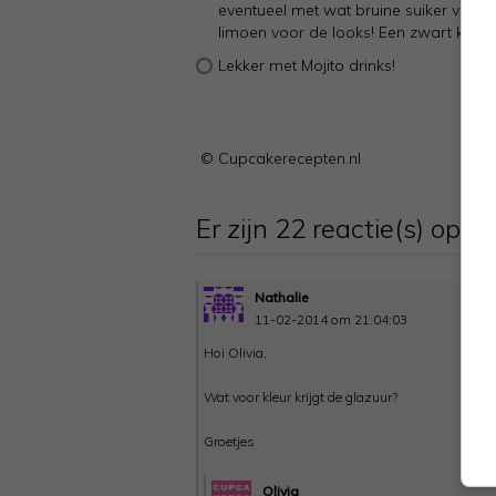
eventueel met wat bruine suiker voor 
limoen voor de looks! Een zwart klein di
Lekker met Mojito drinks!
© Cupcakerecepten.nl
Er zijn 22 reactie(s) op di
Nathalie
11-02-2014 om 21:04:03
Hoi Olivia,
Wat voor kleur krijgt de glazuur?
Groetjes
Olivia