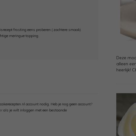
sisrecept frosting eens proberen ( zachtere smaak)
chtige meringue topping.
Deze mooi
alleen een
heerlijk! 
cakerecepten.nl account nodig. Heb je nog geen account?
er
als je wilt inloggen met een bestaande