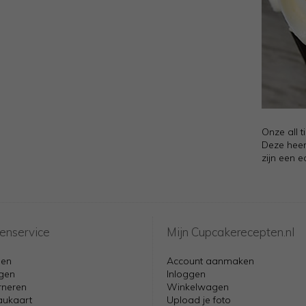
Onze all t
Deze heerl
zijn een e
enservice
Mijn Cupcakerecepten.nl
len
Account aanmaken
gen
Inloggen
rneren
Winkelwagen
ukaart
Upload je foto