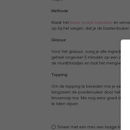
Methode
Maak het
basis recept cupcakes
en vervan
op bij het wegen, dat je de basterdsuike
Glazuur
Voor het glazuur, voeg je alle ingrediënte
geheel ongeveer 5 minuten op een zacht vuu
de muntblaadjes en laat het mengsel af
Topping
Om de topping te bereiden mix je eerst 
langzaam de poedersuiker door het bote
limoensap toe. Mix nog eens goed door. 
te laten stijven.
Smeer met een mes een laagje topping