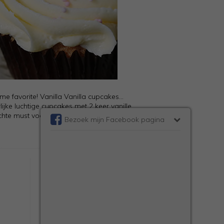
ime favorite! Vanilla Vanilla cupcakes...
ijke luchtige cupcakes met 2 keer vanille
chte must voor elke cupcake lover!
Bezoek mijn Facebook pagina
Over Cupcakerecepten.nl
Press | Adverteren
Sitemap
Disclaimer
Privacy beleid