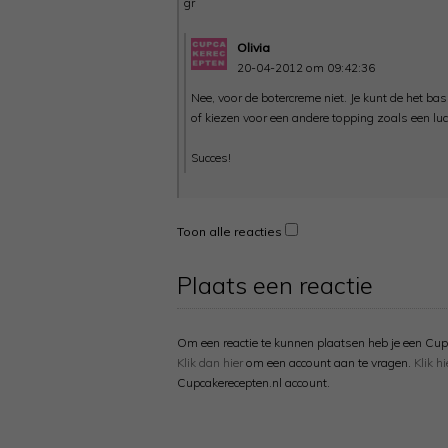
gr
Olivia
20-04-2012 om 09:42:36
Nee, voor de botercreme niet. Je kunt de het ba
of kiezen voor een andere topping zoals een lu
Succes!
Toon alle reacties
Plaats een reactie
Om een reactie te kunnen plaatsen heb je een Cup
Klik dan hier
om een account aan te vragen.
Klik hi
Cupcakerecepten.nl account.