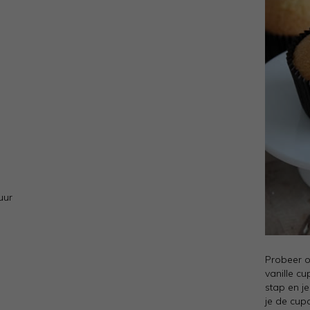
uur
Probeer o
vanille c
stap en j
je de cup