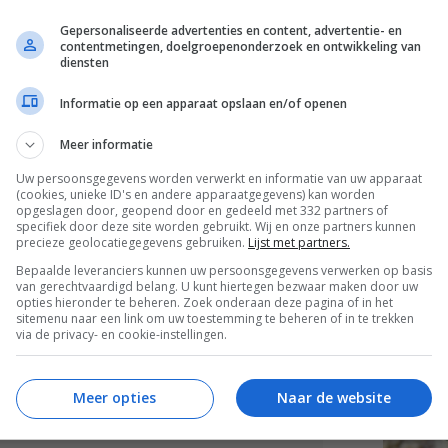
wat extra crunch en een blaadje munt of partje
k rietje staat ook feestelijk.
Gepersonaliseerde advertenties en content, advertentie- en
contentmetingen, doelgroepenonderzoek en ontwikkeling van
diensten
Deze heer
koekjesb
Informatie op een apparaat opslaan en/of openen
is een lek
Meer informatie
Uw persoonsgegevens worden verwerkt en informatie van uw apparaat
(cookies, unieke ID's en andere apparaatgegevens) kan worden
t recept.
opgeslagen door, geopend door en gedeeld met 332 partners of
specifiek door deze site worden gebruikt. Wij en onze partners kunnen
precieze geolocatiegegevens gebruiken.
Lijst met partners.
Bepaalde leveranciers kunnen uw persoonsgegevens verwerken op basis
van gerechtvaardigd belang. U kunt hiertegen bezwaar maken door uw
opties hieronder te beheren. Zoek onderaan deze pagina of in het
sitemenu naar een link om uw toestemming te beheren of in te trekken
via de privacy- en cookie-instellingen.
Meer opties
Naar de website