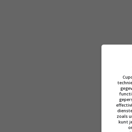
Cupc
technie
gegev
functi
gepers
effecti
dienst
zoals u
kunt j
o