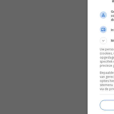
i
Ge
c
d
I
M
Uw perso
(cookies,
opgeslage
specifiek
precieze 
Bepaalde 
van gerec
opties hi
sitemenu 
via de pri