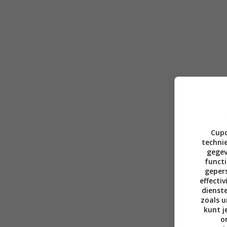
Cupc
technie
gegev
functi
gepers
effecti
dienst
zoals u
kunt j
o