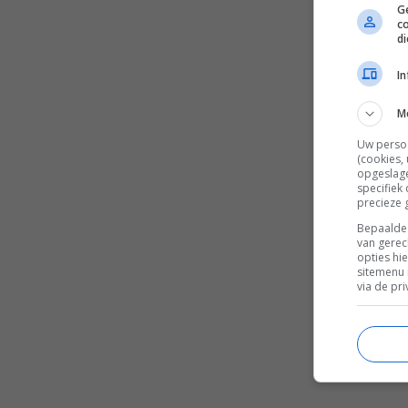
Ge
c
d
I
M
Uw perso
(cookies,
opgeslage
specifiek
precieze 
Bepaalde 
van gerec
opties hi
sitemenu 
via de pri