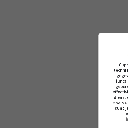
Cupc
technie
gegev
functi
gepers
effecti
dienst
zoals u
kunt j
o
i