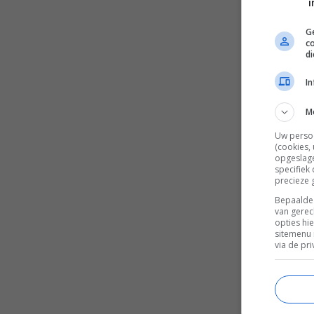
i
Ge
c
d
I
M
Uw perso
(cookies,
opgeslage
specifiek
precieze 
Bepaalde 
van gerec
opties hi
sitemenu 
via de pri