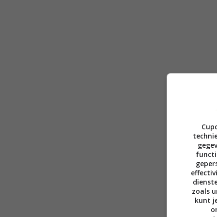
Cupc
technie
gegev
functi
gepers
effecti
dienst
zoals u
kunt j
o