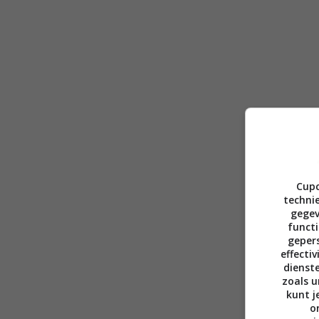
Cupc
technie
gegev
functi
gepers
effecti
dienst
zoals u
kunt j
o