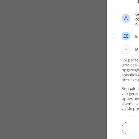
i
Ge
c
d
I
M
Uw perso
(cookies,
opgeslage
specifiek
precieze 
Bepaalde 
van gerec
opties hi
sitemenu 
via de pri