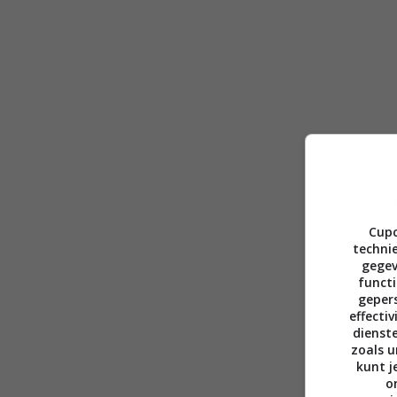
Cupc
technie
gegev
functi
gepers
effecti
dienst
zoals u
kunt j
o