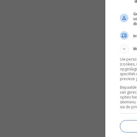
i
Ge
c
d
I
M
Uw perso
(cookies,
opgeslage
specifiek
precieze 
Bepaalde 
van gerec
opties hi
sitemenu 
via de pri