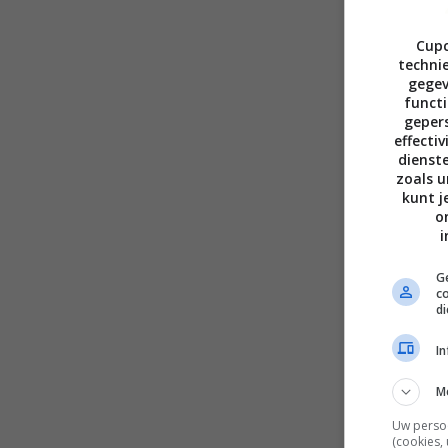
Cupc
technie
gegev
functi
gepers
effecti
dienst
zoals u
kunt j
o
i
Ge
c
d
I
M
Uw perso
(cookies,