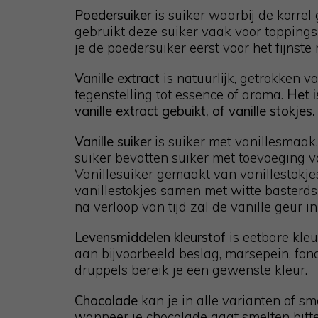
Poedersuiker
is suiker waarbij de korrel 
gebruikt deze suiker vaak voor toppings e
je de poedersuiker eerst voor het fijnste 
Vanille extract
is natuurlijk, getrokken va
tegenstelling tot essence of aroma.
Het is
vanille extract gebuikt, of vanille stokjes.
Vanille suiker
is suiker met vanillesmaak.
suiker bevatten suiker met toevoeging va
Vanillesuiker gemaakt van vanillestokj
vanillestokjes samen met witte basterdsu
na verloop van tijd zal de vanille geur in
Levensmiddelen kleurstof
is eetbare kle
aan bijvoorbeeld beslag, marsepein, fon
druppels bereik je een gewenste kleur.
Chocolade
kan je in alle varianten of 
wanneer je chocolade gaat smelten bitte