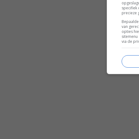
opgeslage
specifiek
precieze 
Bepaalde 
van gerec
opties hi
sitemenu 
via de pri