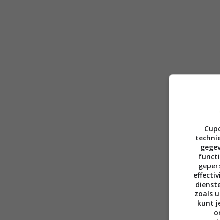
Cupc
technie
gegev
functi
gepers
effecti
dienst
zoals u
kunt j
o