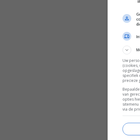
i
Ge
c
d
I
M
Uw perso
(cookies,
opgeslage
specifiek
precieze 
Bepaalde 
van gerec
opties hi
sitemenu 
via de pri