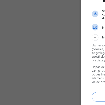
i
Ge
c
d
I
M
Uw perso
(cookies,
opgeslage
specifiek
precieze 
Bepaalde 
van gerec
opties hi
sitemenu 
via de pri