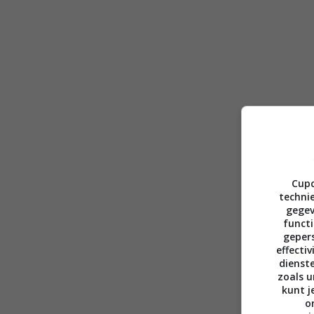
Cupc
technie
gegev
functi
gepers
effecti
dienst
zoals u
kunt j
o