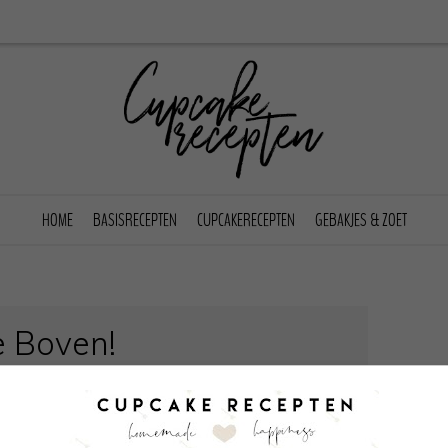
HOME
BASISRECEPTEN
CUPCAKERECEPTEN
GEBAKJES & ZOET
e Boven!