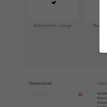
Botercrème orange
Banaan
Cup
Nieuwsbrief
Klant
Bestel
Bezor
Retou