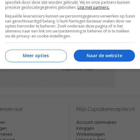
specifiek door deze site worden gebruikt. Wij en onze partners kunnen
precieze geolocatiegegevens gebruiken.
Lijst met partners.
Bepaalde leveranciers kunnen uw persoonsgegevens verwerken op basis
van gerechtvaardigd belang. U kunt hiertegen bezwaar maken door uw
opties hieronder te beheren. Zoek onderaan deze pagina of in het
sitemenu naar een link om uw toestemming te beheren of in te trekken
 Walnoot
via de privacy- en cookie-instellingen.
cakes
Meer opties
Naar de website
Cupcake dip!
enservice
Mijn Cupcakerecepten.nl
len
Account aanmaken
gen
Inloggen
rneren
Winkelwagen