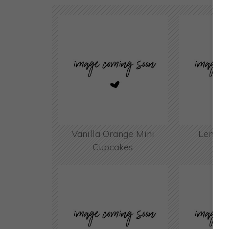
Vanilla Orange Mini
Lemon 
Cupcakes