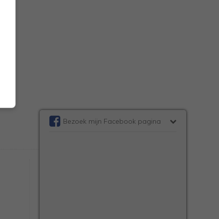
Bezoek mijn Facebook pagina
Over Cupcakerecepten.nl
Press | Adverteren
Sitemap
Disclaimer