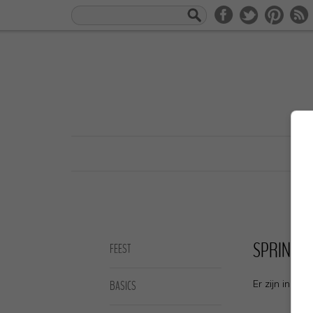
SPRINKLES
FEEST
Er zijn in d
BASICS