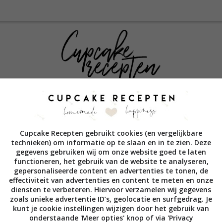
HOME
BASISRECEPTEN
CUPCAKERECEPTEN
GEBAKJES & ZOET
coming soon
Cupcake Recepten gebruikt cookies (en vergelijkbare
technieken) om informatie op te slaan en in te zien. Deze
gegevens gebruiken wij om onze website goed te laten
functioneren, het gebruik van de website te analyseren,
gepersonaliseerde content en advertenties te tonen, de
 » MINI'S
effectiviteit van advertenties en content te meten en onze
diensten te verbeteren. Hiervoor verzamelen wij gegevens
zoals unieke advertentie ID’s, geolocatie en surfgedrag. Je
eze categorie (nog) geen producten gevonden.
kunt je cookie instellingen wijzigen door het gebruik van
onderstaande 'Meer opties' knop of via 'Privacy