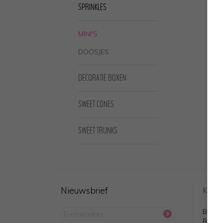
SPRINKLES
MINI'S
DOOSJES
DECORATIE BOXEN
SWEET CONES
SWEET TRUNKS
Nieuwsbrief
Klant
Bestel
Bezor