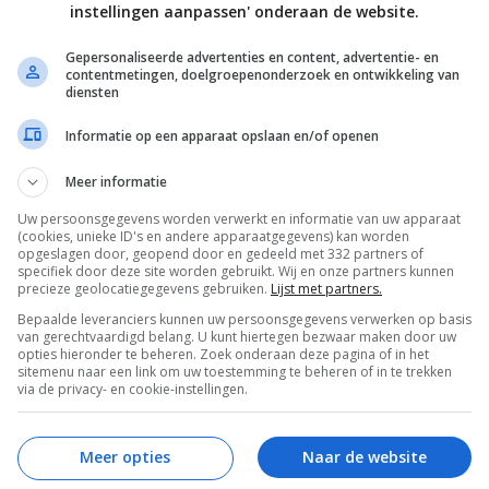
instellingen aanpassen' onderaan de website.
Gepersonaliseerde advertenties en content, advertentie- en
contentmetingen, doelgroepenonderzoek en ontwikkeling van
diensten
Informatie op een apparaat opslaan en/of openen
Meer informatie
Uw persoonsgegevens worden verwerkt en informatie van uw apparaat
(cookies, unieke ID's en andere apparaatgegevens) kan worden
opgeslagen door, geopend door en gedeeld met 332 partners of
specifiek door deze site worden gebruikt. Wij en onze partners kunnen
precieze geolocatiegegevens gebruiken.
Lijst met partners.
Bepaalde leveranciers kunnen uw persoonsgegevens verwerken op basis
van gerechtvaardigd belang. U kunt hiertegen bezwaar maken door uw
opties hieronder te beheren. Zoek onderaan deze pagina of in het
sitemenu naar een link om uw toestemming te beheren of in te trekken
via de privacy- en cookie-instellingen.
enservice
Mijn Cupcakerecepten.nl
Meer opties
Naar de website
len
Account aanmaken
gen
Inloggen