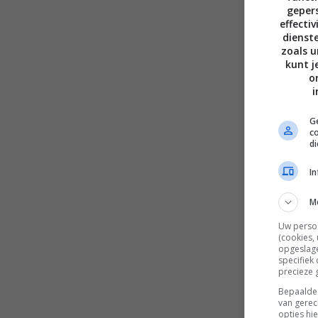
gepers
effecti
dienst
zoals u
kunt j
o
i
Ge
c
d
I
M
Uw perso
(cookies,
opgeslage
specifiek
precieze 
Bepaalde 
van gerec
opties hi