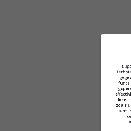
Cupc
technie
gegev
functi
gepers
effecti
dienst
zoals u
kunt j
o
i