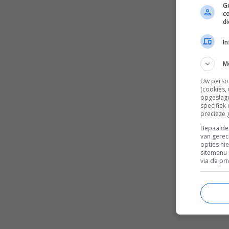
Ge
c
d
I
M
Uw perso
(cookies,
opgeslage
specifiek
precieze 
Bepaalde 
van gerec
opties hi
sitemenu 
via de pri