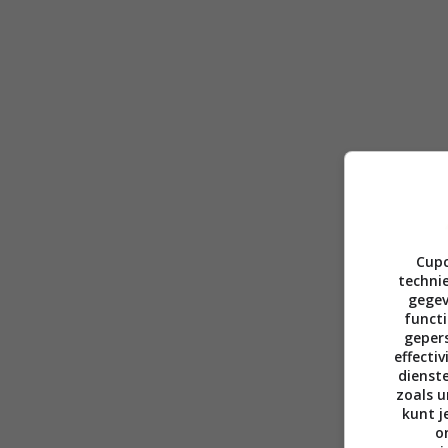
Cupc
technie
gegev
functi
gepers
effecti
dienst
zoals u
kunt j
o