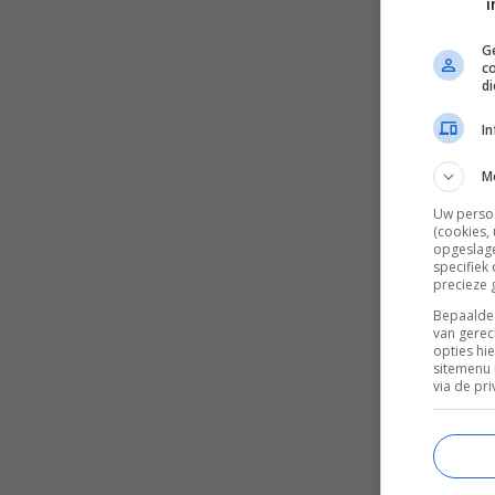
i
Ge
c
d
I
M
Uw perso
(cookies,
opgeslage
specifiek
precieze 
Bepaalde 
van gerec
opties hi
sitemenu 
via de pri