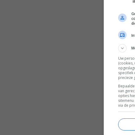
i
Ge
c
d
I
M
Uw perso
(cookies,
opgeslage
specifiek
precieze 
Bepaalde 
van gerec
opties hi
sitemenu 
via de pri