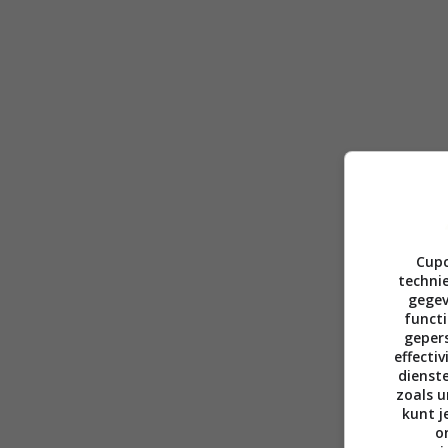
Cupc
technie
gegev
functi
gepers
effecti
dienst
zoals u
kunt j
o