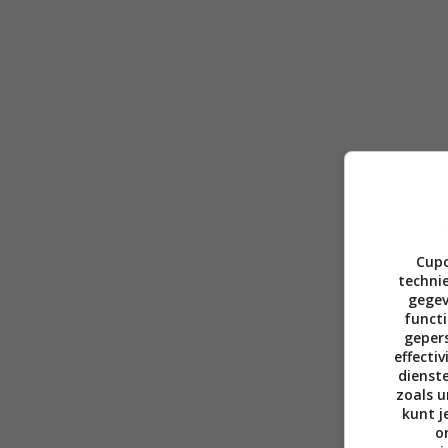
Cupc
technie
gegev
functi
gepers
effecti
dienst
zoals u
kunt j
o