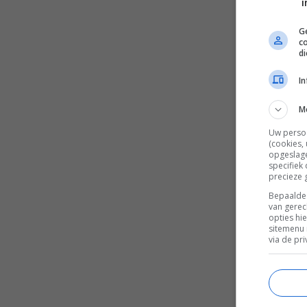
i
Ge
c
d
I
M
Uw perso
(cookies,
opgeslage
specifiek
precieze 
Bepaalde 
van gerec
opties hi
sitemenu 
via de pri