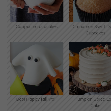
Cappucino cupcakes
Cinnamon Swirl D
Cupcakes
Boo! Happy fall y'all!
Pumpkin Spice La
Cake