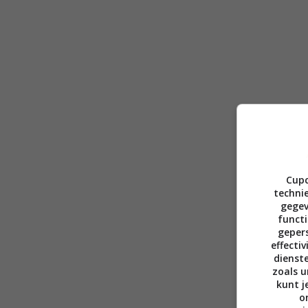
Cupc
technie
gegev
functi
gepers
effecti
dienst
zoals u
kunt j
o