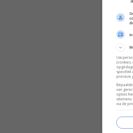
i
Ge
c
d
I
M
Uw perso
(cookies,
opgeslage
specifiek
precieze 
Bepaalde 
van gerec
opties hi
sitemenu 
via de pri